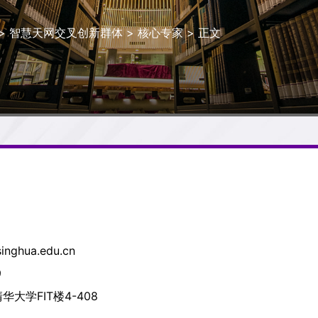
>
智慧天网交叉创新群体
>
核心专家
> 正文
inghua.edu.cn
9
大学FIT楼4-408