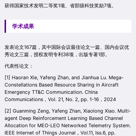
获得国家技术发明二等奖1项、省部级科技奖励7项。
学术成果
发表论文167篇，其中国际会议最佳论文一篇、国内会议优
秀论文三篇，授权发明专利38项，出版专著1部。
代表性论文：
[1] Haoran Xie, Yafeng Zhan, and Jianhua Lu. Mega-
Constellations Based Resource Sharing in Aircraft
Emergency TT&C Communication. China
Communications，Vol. 21, No. 2, pp. 1-16，2024
[2] Guanming Zeng, Yafeng Zhan, Xiaolong Xiao. Multi-
agent Deep Reinforcement Learning Based Channel
Allocation for MEO-LEO Networked Telemetry System.
IEEE Internet of Things Journal，Vol.11, Iss.6, pp.