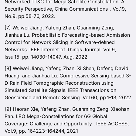
Networked TT&C for Mega Satellite Constellation: A
Security Perspective, China Communications，Vo.19,
No.9, pp.58-76, 2022.
[7] Weiwei Jiang, Yafeng Zhan, Guanming Zeng,
Jianhua Lu. Probabilistic Forecasting-based Admission
Control for Network Slicing in Software-deﬁned
Networks. IEEE Internet of Things Journal. Vol.9,
Issu.15, pp. 14030-14047. Aug. 2022
[8] Weiwei Jiang, Yafeng Zhan, Xi Shen, Defeng David
Huang, and Jianhua Lu. Compressive Sensing based 3-
D Rain Field Tomographic Reconstruction using
Simulated Satellite Signals. IEEE Transactions on
Geoscience and Remote Sensing. Vol.60, pp.1-13, 2022
[9] Haoran Xie, Yafeng Zhan, Guanming Zeng, Xiaohan
Pan. LEO Mega-Constellations for 6G Global
Coverage: Challenge and Opportunity . IEEE ACCESS,
Vol.9, pp. 164223-164244, 2021