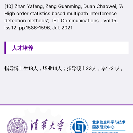
[10] Zhan Yafeng, Zeng Guanming, Duan Chaowei, “A
High order statistics based multipath interference
detection methods”, IET Communications，Vol.15,
Iss.12, pp.1586-1596, Jul. 2021
人才培养
指导博士生18人，毕业14人；指导硕士23人，毕业21人。